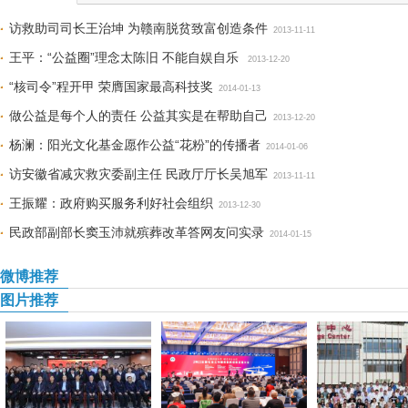
访救助司司长王治坤 为赣南脱贫致富创造条件
2013-11-11
王平：“公益圈”理念太陈旧 不能自娱自乐
2013-12-20
“核司令”程开甲 荣膺国家最高科技奖
2014-01-13
做公益是每个人的责任 公益其实是在帮助自己
2013-12-20
杨澜：阳光文化基金愿作公益“花粉”的传播者
2014-01-06
访安徽省减灾救灾委副主任 民政厅厅长吴旭军
2013-11-11
王振耀：政府购买服务利好社会组织
2013-12-30
民政部副部长窦玉沛就殡葬改革答网友问实录
2014-01-15
微博推荐
图片推荐