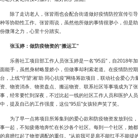
除了走访老人，张皆雨也会配合街道做好疫情防控宣传引导
种等协助性工作。张皆雨说，虽然他所做的事情很渺小，但是助
份微薄之力，心里十分踏实。
张玉婷：做防疫物资的“搬运工”
乐善社工项目部工作人员张玉婷是一名“95后”，自2018
面能手，虽然身材略显娇小，但做事却利索老道。在疫情防控期
台，上线“守望‘湘’助 同心抗疫”网络筹款项目，联动社会爱心
资、物资消杀、物资盘点、搬运物资、联系社区等事项成为了张
事，经常要忙到深夜，不过比起一线的社区工作人员和医护人员
中，提及自己的工作强度，这位“95后”女孩轻声笑了笑。
为了早一点将项目所筹集到的爱心款和防疫物资发放到位，
事一起，不知疲倦地奔忙在长沙各个社区。每到一个社区，她都
的肩膀扛起了物资调配的重任。“从前我可是肩不能扛手不能提的