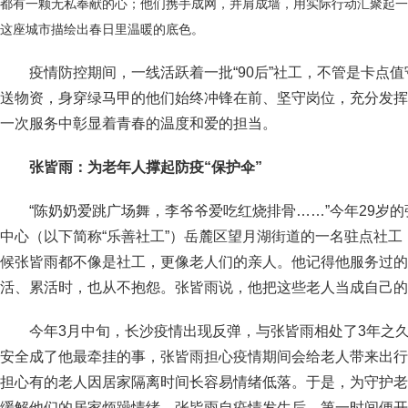
都有一颗无私奉献的心；他们携手成网，并肩成墙，用实际行动汇聚起一
这座城市描绘出春日里温暖的底色。
疫情防控期间，一线活跃着一批“90后”社工，不管是卡点
送物资，身穿绿马甲的他们始终冲锋在前、坚守岗位，充分发挥
一次服务中彰显着青春的温度和爱的担当。
张皆雨：为老年人撑起防疫“保护伞”
“陈奶奶爱跳广场舞，李爷爷爱吃红烧排骨……”今年29岁
中心（以下简称“乐善社工”）岳麓区望月湖街道的一名驻点社
候张皆雨都不像是社工，更像老人们的亲人。他记得他服务过的
活、累活时，也从不抱怨。张皆雨说，他把这些老人当成自己的
今年3月中旬，长沙疫情出现反弹，与张皆雨相处了3年之久
安全成了他最牵挂的事，张皆雨担心疫情期间会给老人带来出行
担心有的老人因居家隔离时间长容易情绪低落。于是，为守护老
缓解他们的居家烦躁情绪，张皆雨自疫情发生后，第一时间便开