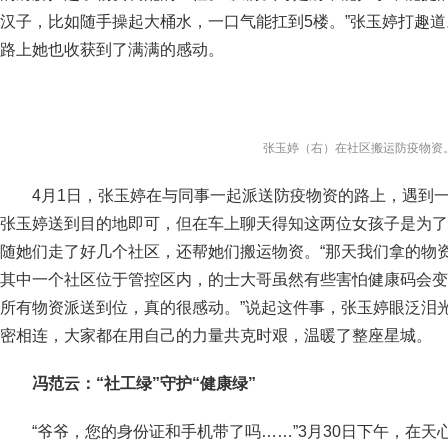
汉子，比如随手操起大桶水，一口气能扛到5楼。”张玉婷打趣道
路上她也收获到了满满的感动。
张玉婷（右）在社区搬运防疫物资
4月1日，张玉婷在与同事一起派送防疫物资的路上，遇到一位
张玉婷送到目的地即可，但在车上聊天得知这两位女孩子是为了
随她们走了好几个社区，还帮她们搬运物资。“那天我们拿的物
其中一个社区位于管控区内，的士大哥虽然有些害怕健康码会变
所有物资派送到位，真的很感动。”说起这件事，张玉婷眼泛泪
密相连，大家都在用自己的力量共克时艰，温暖了整座星城。
冯范云：“社工绿”守护“健康绿”
“爷爷，您的身份证和手机带了吗……”3月30日下午，在