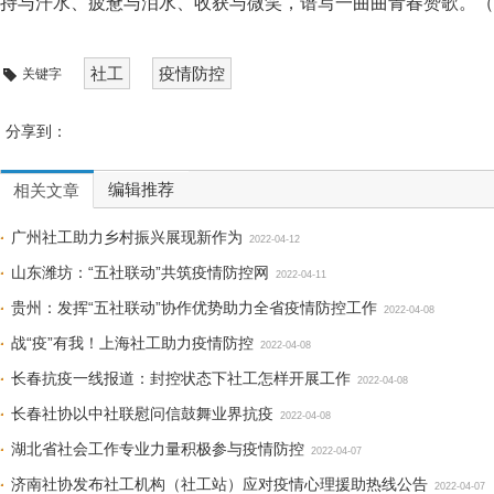
持与汗水、疲惫与泪水、收获与微笑，谱写一曲曲青春赞歌。（
社工
疫情防控
关键字
分享到：
编辑推荐
相关文章
广州社工助力乡村振兴展现新作为
2022-04-12
山东潍坊：“五社联动”共筑疫情防控网
2022-04-11
贵州：发挥“五社联动”协作优势助力全省疫情防控工作
2022-04-08
战“疫”有我！上海社工助力疫情防控
2022-04-08
长春抗疫一线报道：封控状态下社工怎样开展工作
2022-04-08
长春社协以中社联慰问信鼓舞业界抗疫
2022-04-08
湖北省社会工作专业力量积极参与疫情防控
2022-04-07
济南社协发布社工机构（社工站）应对疫情心理援助热线公告
2022-04-07