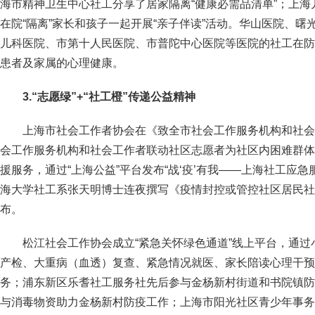
海市精神卫生中心社工分享了居家隔离“健康必需品清单”；上
在院“隔离”家长和孩子一起开展“亲子伴读”活动。华山医院、
儿科医院、市第十人民医院、市普陀中心医院等医院的社工在防
患者及家属的心理健康。
3.
“志愿绿”+“社工橙”
传递公益精神
上海市社会工作者协会在《致全市社会工作服务机构和社会
会工作服务机构和社会工作者联动社区志愿者为社区内困难群体
援服务，通过“上海公益”平台发布“战‘疫’有我——上海社工应
海大学社工系张天明博士连夜撰写《疫情封控或管控社区居民社
布。
松江社会工作协会成立“紧急关怀绿色通道”线上平台，通
产检、大重病（血透）复查、紧急情况就医、家长陪读心理干预
务；浦东新区乐耆社工服务社先后参与金杨新村街道和书院镇防
与消毒物资助力金杨新村防疫工作；上海市阳光社区青少年事务