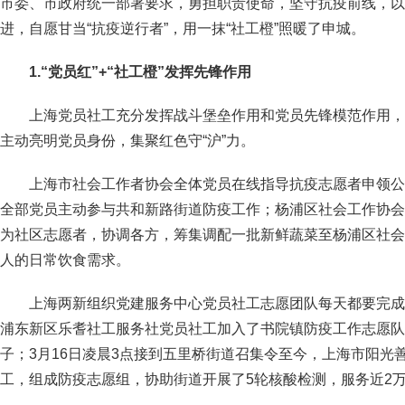
市委、市政府统一部署要求，勇担职责使命，坚守抗疫前线，以
进，自愿甘当“抗疫逆行者”，用一抹“社工橙”照暖了申城。
1.
“党员红”+“社工橙”
发挥先锋作用
上海党员社工充分发挥战斗堡垒作用和党员先锋模范作用，
主动亮明党员身份，集聚红色守“沪”力。
上海市社会工作者协会全体党员在线指导抗疫志愿者申领公
全部党员主动参与共和新路街道防疫工作；杨浦区社会工作协会
为社区志愿者，协调各方，筹集调配一批新鲜蔬菜至杨浦区社会
人的日常饮食需求。
上海两新组织党建服务中心党员社工志愿团队每天都要完成
浦东新区乐耆社工服务社党员社工加入了书院镇防疫工作志愿队
子；3月16日凌晨3点接到五里桥街道召集令至今，上海市阳光
工，组成防疫志愿组，协助街道开展了5轮核酸检测，服务近2