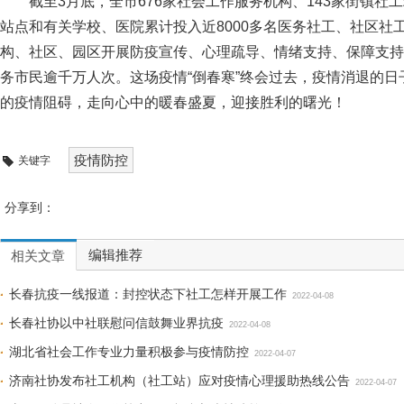
截至3月底，全市676家社会工作服务机构、143家街镇
站点和有关学校、医院累计投入近8000多名医务社工、社区社
构、社区、园区开展防疫宣传、心理疏导、情绪支持、保障支持
务市民逾千万人次。这场疫情“倒春寒”终会过去，疫情消退的
的疫情阻碍，走向心中的暖春盛夏，迎接胜利的曙光！
疫情防控
关键字
分享到：
编辑推荐
相关文章
长春抗疫一线报道：封控状态下社工怎样开展工作
2022-04-08
长春社协以中社联慰问信鼓舞业界抗疫
2022-04-08
湖北省社会工作专业力量积极参与疫情防控
2022-04-07
济南社协发布社工机构（社工站）应对疫情心理援助热线公告
2022-04-07