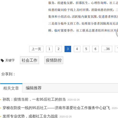
上一页
1
2
3
4
5
6
...36
社会工作
疫情防控
关键字
分享到：
编辑推荐
相关文章
孙凯：疫情当前，一名95后社工的担当
2020-02-26
穿梭在防疫一线的95后社工——济南市基爱社会工作服务中心赵飞
2020-
发挥专业优势，成都社工全力战疫
2020-02-26