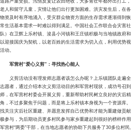
道路严重受损。汛情反复让农田绝收，大多青壮年都外出打工，
老人和留守儿童，灾情让他们出行更加困难。洪灾发生后，在各
物资及时有序地涌入，受灾群众物资方面的生存需求逐渐得到恢
常生活基本需求一时难以得到满足。中国社会工作联合会灾害社
队）在卫辉上乐村镇、浚县小河镇和王庄镇积极与当地镇政府和
以迎接国庆为契机，以老百姓的生活需求为切入点，利用优势视
活动。
军营村“爱心义剪”：寻找热心能人
义剪活动没有理发师志愿者该怎么办呢？上乐镇团队走遍全
志愿者，通过介绍本次义剪活动目的和军营村现状，成功号召到
师，在军营村村委会开展义剪，重新帮助村民树立良好的灾后精
角，不过多聚焦于问题，而是将上乐村镇本身视为一个资源库。
找关注灾后社区重建、并愿意发挥自己优势和才能为重建做贡献
极参与，为后期动员更多村民参与家乡重建起到很好的榜样作用
军营村“两委”干部，在当地志愿者的协助下共服务了30多位村民