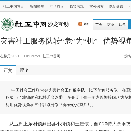
社工中国首页
新闻聚焦
理论前沿
政策法规
实务探索
队伍建设
沙龙互动
首页
访谈
话题
灾害社工服务队转“危”为“机”--优势
崔馨元
2021-10-09 20:59
社工中国网
投搞
评论
正文
中国社会工作联合会灾害社会工作服务队（以下简称服务队）在卫
积极与当地镇政府和村委会沟通，在开展工作一周内以迎接国庆为契
利用优势视角在三个驻点分别举办爱心义剪活动。
从卫辉上乐村镇到浚县小河镇和王庄镇，自7.20特大暴雨