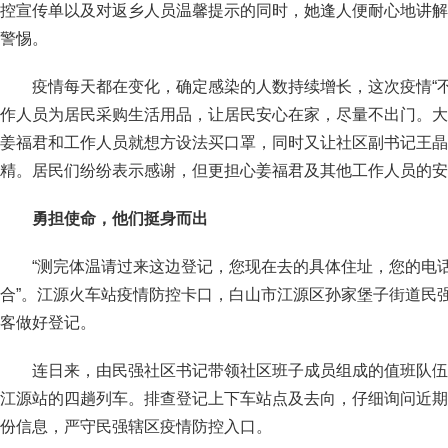
控宣传单以及对返乡人员温馨提示的同时，她逢人便耐心地讲解
警惕。
疫情每天都在变化，确定感染的人数持续增长，这次疫情“
作人员为居民采购生活用品，让居民安心在家，尽量不出门。大
姜福君和工作人员就想方设法买口罩，同时又让社区副书记王晶
精。居民们纷纷表示感谢，但更担心姜福君及其他工作人员的安
勇担使命，他们挺身而出
“测完体温请过来这边登记，您现在去的具体住址，您的电
合”。江源火车站疫情防控卡口，白山市江源区孙家堡子街道民
客做好登记。
连日来，由民强社区书记带领社区班子成员组成的值班队伍
江源站的四趟列车。排查登记上下车站点及去向，仔细询问近期
份信息，严守民强辖区疫情防控入口。