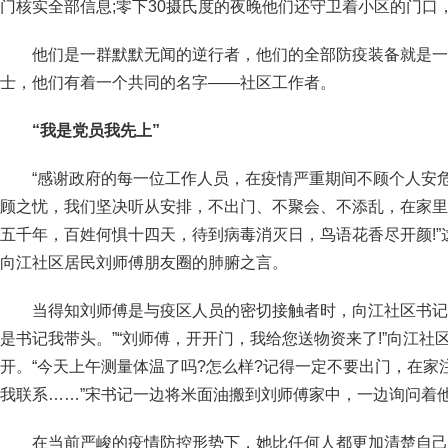
门核实全部信息;零下30摄氏度的夜晚他们还守卫着小区的门口
他们是一群默默无闻的逆行者，他们的全部防疫装备就是一
士，他们有着一个共同的名字——社区工作者。
“我是党员我先上”
“感谢政府的每一位工作人员，在疫情严重期间不顾个人安
顾之忧，我们坚决听从安排，不出门、不聚会、不添乱，在家里
五千年，百姓何惧十四天，待到病毒消灭日，鸟语花香尽开颜!
向江社区居民刘师傅朋友圈的肺腑之言。
当得知刘师傅是与疫区人员的密切接触者时，向江社区书记
是书记我带头。”“刘师傅，开开门，我给您送物资来了!”向江
开。“今天上午测量体温了吗?怎么样?记得一定不要出门，在家
我联系……”宋书记一边将米面油搬到刘师傅家中，一边询问着
在当前严峻的疫情防控形势下，她比任何人都更加清楚自己