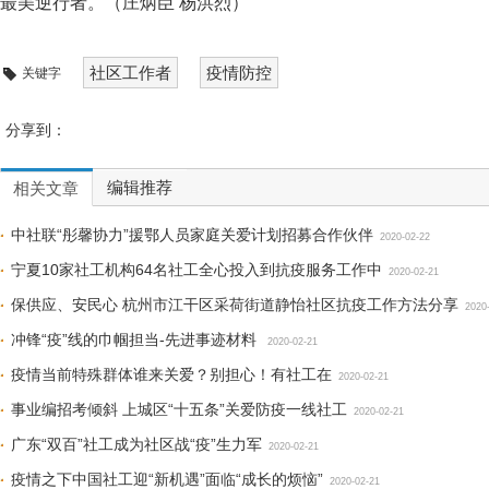
最美逆行者。（
庄炳臣 杨洪烈
）
社区工作者
疫情防控
关键字
分享到：
编辑推荐
相关文章
中社联“彤馨协力”援鄂人员家庭关爱计划招募合作伙伴
2020-02-22
宁夏10家社工机构64名社工全心投入到抗疫服务工作中
2020-02-21
保供应、安民心 杭州市江干区采荷街道静怡社区抗疫工作方法分享
2020
冲锋“疫”线的巾帼担当-先进事迹材料
2020-02-21
疫情当前特殊群体谁来关爱？别担心！有社工在
2020-02-21
事业编招考倾斜 上城区“十五条”关爱防疫一线社工
2020-02-21
广东“双百”社工成为社区战“疫”生力军
2020-02-21
疫情之下中国社工迎“新机遇”面临“成长的烦恼”
2020-02-21